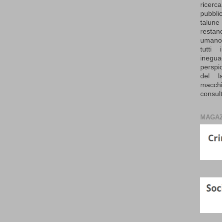
ricerc
pubbli
talune 
resta
umano 
tutti
inegua
perspi
del l
macch
consul
MAGAZ