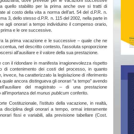
à giudiziaria, dove prevede per le vacazioni successive
a quello stabilito per la prima anche ove si tratti di
ate al costo della vita a norma dell’art. 54 del d.P.R. n.
a 3, dello stesso d.P.R. n. 115 del 2002, nella parte in
tive agli onorari a tempo individuino il compenso orario,
 prima e le ore successive.
 tra la prima vacazione e le successive – quale che ne
accentua, nel descritto contesto, l’assoluta sproporzione
cersi all’ausiliare e il valore della sua prestazione.
 con il ridondare in manifesta irragionevolezza rispetto
to di contenimento dei costi del processo, in quanto
 invece, ha caratterizzato la legislazione di riferimento
la quale ancora distingueva gli onorari “a tempo” avendo
ell’ausiliare del magistrato – di una prestazione
o all’importanza del
munus publicum
conferito.
rte Costituzionale, l’istituto della vacazione, in realtà,
a disciplina degli onorari a tempo, ormai interamente
orari fissi e variabili, alla previsione tabellare (Cost.