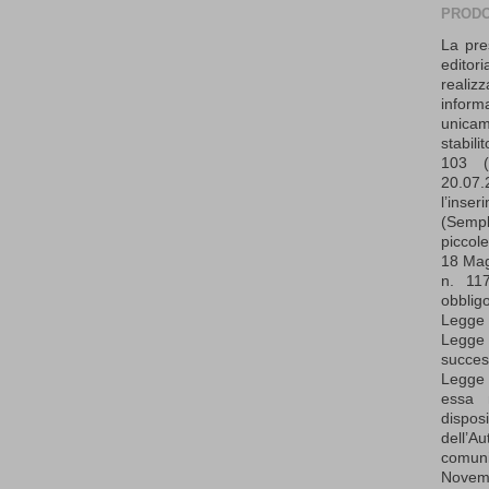
PRODO
La pre
edito
realiz
infor
unica
stabil
103 (
20.07
l’in
(Sempl
piccol
18 Mag
n. 11
obbligo
Legge 
Legg
succes
Legge
essa 
dispo
dell’
comun
Nove