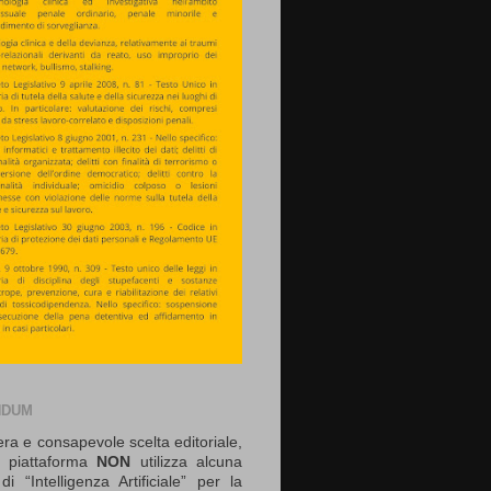
NDUM
era e consapevole scelta editoriale,
 piattaforma
NON
utilizza alcuna
di “Intelligenza Artificiale” per la