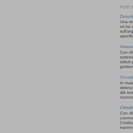
POST 
Distur
Una re
mi ha o
sull’ar
specific
Videos
Con rif
sistemi
istitut
gestion
Circos
In mate
detenzi
atti se
riconos
Cittadi
Con rif
comma,
Costitu
inammis