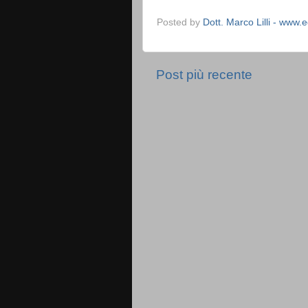
Posted by
Dott. Marco Lilli - www.edi
Post più recente