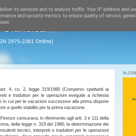
liver its services and to analyze traffic. Your IP address and u
rmance and security metrics to ensure quality of service, gene
buse.
a Giuridica
SSN 2975-2361 Online)
ALCUN
l’art. 4, co. 2, legge 319/1980 (Compensi spettanti ai
rpreti e traduttori per le operazioni eseguite a richiesta
arte in cui per le vacazioni successive alla prima dispone
iore a quello stabilito per la prima vacazione.
Firenze censurava, in riferimento agli artt. 3 e 111 della
omma, della legge n. 319 del 1980, la determinazione dei
nsulenti tecnici, interpreti e traduttori per le operazioni