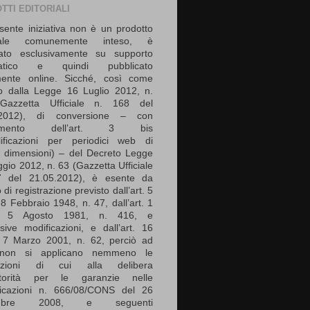
TTI EDITORIALI
sente iniziativa non è un prodotto
riale comunemente inteso, è
zato esclusivamente su supporto
matico e quindi pubblicato
mente online. Sicché, così come
ito dalla Legge 16 Luglio 2012, n.
Gazzetta Ufficiale n. 168 del
.2012), di conversione – con
serimento dell’art. 3 bis
ificazioni per periodici web di
e dimensioni) – del Decreto Legge
gio 2012, n. 63 (Gazzetta Ufficiale
7 del 21.05.2012), è esente da
 di registrazione previsto dall’art. 5
8 Febbraio 1948, n. 47, dall’art. 1
e 5 Agosto 1981, n. 416, e
sive modificazioni, e dall’art. 16
 7 Marzo 2001, n. 62, perciò ad
non si applicano nemmeno le
sizioni di cui alla delibera
Autorità per le garanzie nelle
icazioni n. 666/08/CONS del 26
mbre 2008, e seguenti