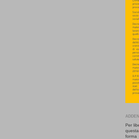
ADDE
Per lib
questa
forma 