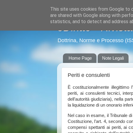
This site uses cookies from Google to de
are shared with Google along with perfo
statistics, and to detect and address a
eDiritto - Rivist
Dottrina, Norme e Processo (I
Home Page
Note Legali
Periti e consulenti
È costituzionalmente illegittimo 
periti, ai consulenti tecnici, inte
dell’autorità giudiziaria), nella p
la liquidazione di un onorario infer
Nel caso in esame, il Tribunale di 
Costituzione, l’art. 4, secondo c
compensi spettanti ai periti, ai co