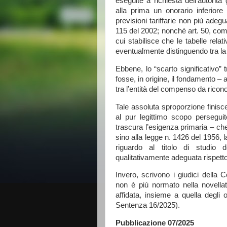
eseguite a richiesta dell’autorit
alla prima un onorario inferiore 
previsioni tariffarie non più adegu
115 del 2002; nonché art. 50, comm
cui stabilisce che le tabelle rela
eventualmente distinguendo tra la
Ebbene, lo “scarto significativo”
fosse, in origine, il fondamento – 
tra l’entità del compenso da riconos
Tale assoluta sproporzione finisce
al pur legittimo scopo persegui
trascura l’esigenza primaria – che,
sino alla legge n. 1426 del 1956, 
riguardo al titolo di studio d
qualitativamente adeguata rispett
Invero, scrivono i giudici della Co
non è più normato nella novellat
affidata, insieme a quella degli on
Sentenza 16/2025).
Pubblicazione 07/2025