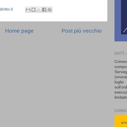
ritto.it
Home page
Post più vecchio
DOTT.
Crimin
comp
Sorveg
(onora
lugl
sull’o
esecu
limitat
CONSU