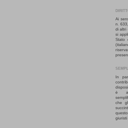
DIRIT
Ai sen
n. 633,
di altr
si appl
Stato 
(ital
riser
presen
SEMPL
In par
contrib
dispos
è ad
sempli
che gl
succi
questo
giurist