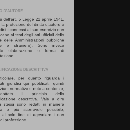
TO D’AUTORE
si dell’art. 5 Legge 22 aprile 1941,
 la protezione del diritto d’autore e
i diritti connessi al suo esercizio non
icano ai testi degli atti ufficiali dello
e delle Amministrazioni pubbliche
iane e straniere). Sono invece
vate elaborazione e forma di
tazione.
IFICAZIONE DESCRITTIVA
ticolare, per quanto riguarda i
uti giuridici qui pubblicati, quindi
izioni normative e note a sentenze,
ottato il principio della
ficazione descrittiva. Vale a dire
i stessi sono redatti in maniera
nta e più scorrevole possibile,
 al solo fine di agevolare i non
i di professione.