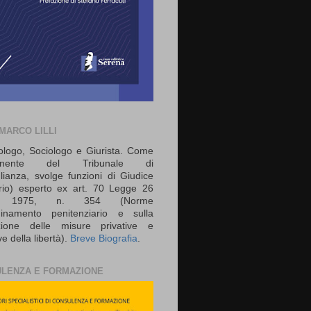
 MARCO LILLI
ologo, Sociologo e Giurista. Come
onente del Tribunale di
lianza, svolge funzioni di Giudice
rio) esperto ex art. 70 Legge 26
io 1975, n. 354 (Norme
rdinamento penitenziario e sulla
zione delle misure privative e
ive della libertà).
Breve Biografia
.
LENZA E FORMAZIONE