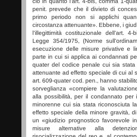
ciò in quanto l’art. 4-bis, comma 1-qua
penit. prevede che il divieto di conces
primo periodo non si applichi quan
circostanza attenuante». Ebbene, i giudic
l’illegittimità costituzionale dell’art.
Legge 354/1975, (Norme sull’ordiname
esecuzione delle misure privative e limi
parte in cui si applica ai condannati per i
quater del codice penale cui sia stata 
attenuante ad effetto speciale di cui 
art. 609-quater cod. pen., hanno stabilito
sorveglianza «compiere la valutazione
alla possibilità, per il condannato per 
minorenne cui sia stata riconosciuta l
effetto speciale della minore gravità, d
un «giudizio prognostico favorevole in
misure alternative alla detenzi
risocializzazione del reo e, al contemp