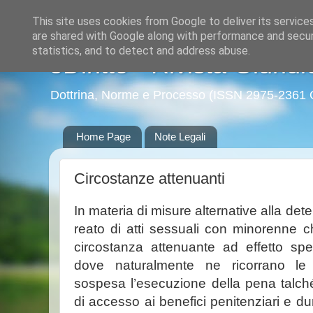
This site uses cookies from Google to deliver its service
are shared with Google along with performance and securi
statistics, and to detect and address abuse.
eDiritto - Rivista Giuridi
Dottrina, Norme e Processo (ISSN 2975-2361 
Home Page
Note Legali
Circostanze attenuanti
In materia di misure alternative alla det
reato di atti sessuali con minorenne ch
circostanza attenuante ad effetto spe
dove naturalmente ne ricorrano le 
sospesa l’esecuzione della pena talch
di accesso ai benefici penitenziari e d