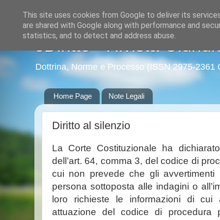
This site uses cookies from Google to deliver its service
are shared with Google along with performance and securi
statistics, and to detect and address abuse.
eDiritto - Rivista Giuridi
Dottrina, Norme e Processo (ISSN 2975-2361 
Home Page
Note Legali
Diritto al silenzio
La Corte Costituzionale ha dichiarato l’
dell’art. 64, comma 3, del codice di pro
cui non prevede che gli avvertimenti ivi
persona sottoposta alle indagini o all
loro richieste le informazioni di cui
attuazione del codice di procedura p