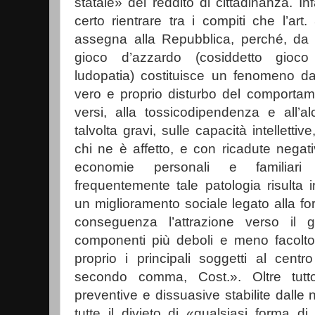
statale» del reddito di cittadinanza. Inf
certo rientrare tra i compiti che l’a
assegna alla Repubblica, perché, da 
gioco d’azzardo (cosiddetto gioco
ludopatia) costituisce un fenomeno d
vero e proprio disturbo del comportamen
versi, alla tossicodipendenza e all’alco
talvolta gravi, sulle capacità intellettiv
chi ne è affetto, e con ricadute negativ
economie personali e familiari (.
frequentemente tale patologia risulta in
un miglioramento sociale legato alla 
conseguenza l’attrazione verso il 
componenti più deboli e meno facolto
proprio i principali soggetti al centro 
secondo comma, Cost.». Oltre tutt
preventive e dissuasive stabilite dalle 
tutte il divieto di «qualsiasi forma di 