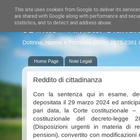
This site uses cookies from Google to deliver its service
are shared with Google along with performance and securi
statistics, and to detect and address abuse.
eDiritto - Rivista Giuridi
Dottrina, Norme e Processo (ISSN 2975-2361 
Home Page
Note Legali
Reddito di cittadinanza
Con la sentenza qui in esame, dec
depositata il 29 marzo 2024 ed antici
pari data, la Corte costituzionale – 
costituzionale del decreto-legg
(Disposizioni urgenti in materia di r
pensioni), convertito con modificazioni