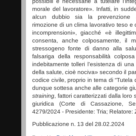
possibili e necessarie a tutelare l’inte
morale del lavoratore». Infatti, in sud
alcun dubbio sia la prevenzione s
rimozione di un clima lavorativo teso e 
incomprensioni», giacché «è illegitti
consenta, anche colposamente, il m
stressogeno fonte di danno alla salut
falsariga della responsabilità colpos
indebitamente tolleri l’esistenza di una
della salute, cioè nociva» secondo il par
codice civile, proprio in tema di “Tutela 
dunque sottesa anche alle categorie giu
straining
, fattori caratterizzati dalla lor
giuridica (Corte di Cassazione, S
4279/2024 - Presidente: Tria; Relatore: Z
Pubblicazione n. 13 del 28.02.2024