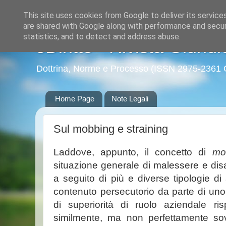
This site uses cookies from Google to deliver its service
are shared with Google along with performance and securi
statistics, and to detect and address abuse.
eDiritto - Rivista Giuridi
Dottrina, Norme e Processo (ISSN 2975-2361 
Home Page
Note Legali
Sul mobbing e straining
Laddove, appunto, il concetto di
mo
situazione generale di malessere e disa
a seguito di più e diverse tipologie di
contenuto persecutorio da parte di uno 
di superiorità di ruolo aziendale ris
similmente, ma non perfettamente sov