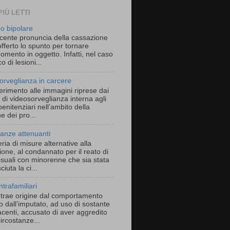
PIÙ LETTI
bo bipolare
cente pronuncia della cassazione
fferto lo spunto per tornare
gomento in oggetto. Infatti, nel caso
o di lesioni...
orveglianza in carcere
erimento alle immagini riprese dai
 di videosorveglianza interna agli
i penitenziari nell’ambito della
e dei pro...
tanze attenuanti
ria di misure alternative alla
one, al condannato per il reato di
ssuali con minorenne che sia stata
ciuta la ci...
intrafamiliari
o trae origine dal comportamento
o dall’imputato, ad uso di sostante
acenti, accusato di aver aggredito
circostanze...