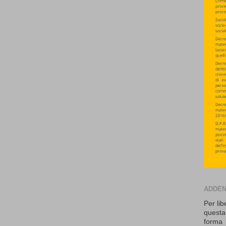
ADDE
Per lib
questa
forma 