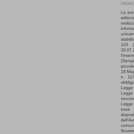
PRODO
La pre
edito
realiz
infor
unica
stabil
103 (
20.07
l’in
(Sempl
piccol
18 Mag
n. 11
obbligo
Legge 
Legg
succes
Legge
essa 
dispo
dell’
comun
Nove