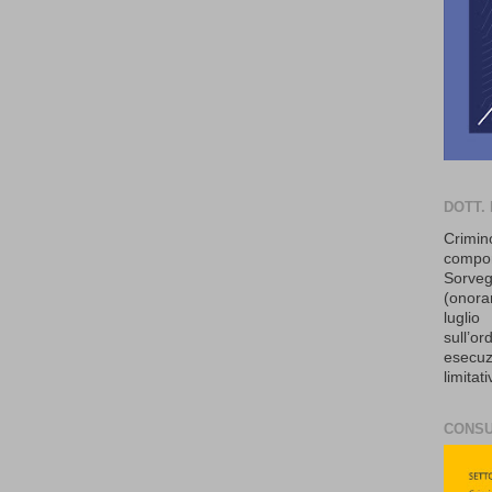
DOTT.
Crimin
comp
Sorveg
(onora
lugl
sull’o
esecu
limitat
CONSU