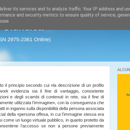
liver its services and to analyze traffic. Your IP address and u
rmance and security metrics to ensure quality of service, gene
buse.
a Giuridica
SSN 2975-2361 Online)
ALCUN
dito il principio secondo cui «la descrizione di un profilo
work evidenzia sia il fine di vantaggio, consistente
ioni e degli scambi di contenuti in rete, sia il fine di
ivamente utilizzata l’immagine», con la conseguenza che
tratti in inganno sulla disponibilità della persona associata
social della «persona offesa, in cui l’immagine stessa era
arsi come un luogo virtuale pubblico, in quanto protetto da
consentirne l’accesso se non a persone previamente