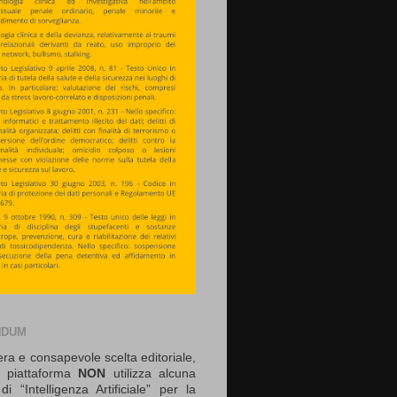
NDUM
era e consapevole scelta editoriale,
 piattaforma
NON
utilizza alcuna
di “Intelligenza Artificiale” per la