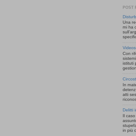
POST 
Distur
Una re
mi ha o
sull’ar
specific
Videos
Con rif
sistemi
istitut
gestion
Circos
In mate
detenzi
atti se
riconos
Delitti 
Il cas
assunt
stupef
in più 