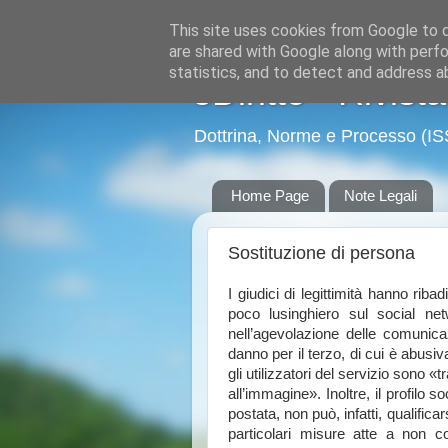
This site uses cookies from Google to de
are shared with Google along with perfo
statistics, and to detect and address a
eDiritto - Rivist
Dottrina, Norme e Processo (I
Home Page
Note Legali
Sostituzione di persona
I giudici di legittimità hanno riba
poco lusinghiero sul social net
nell’agevolazione delle comunicaz
danno per il terzo, di cui è abus
gli utilizzatori del servizio sono «
all’immagine». Inoltre, il profilo 
postata, non può, infatti, qualific
particolari misure atte a non 