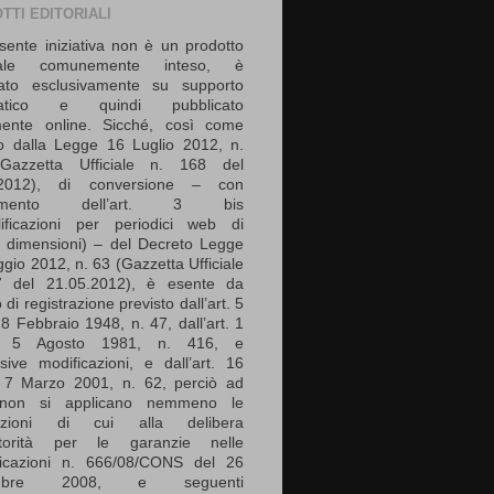
TTI EDITORIALI
sente iniziativa non è un prodotto
riale comunemente inteso, è
zato esclusivamente su supporto
matico e quindi pubblicato
mente online. Sicché, così come
ito dalla Legge 16 Luglio 2012, n.
Gazzetta Ufficiale n. 168 del
.2012), di conversione – con
serimento dell’art. 3 bis
ificazioni per periodici web di
e dimensioni) – del Decreto Legge
gio 2012, n. 63 (Gazzetta Ufficiale
7 del 21.05.2012), è esente da
 di registrazione previsto dall’art. 5
8 Febbraio 1948, n. 47, dall’art. 1
e 5 Agosto 1981, n. 416, e
sive modificazioni, e dall’art. 16
 7 Marzo 2001, n. 62, perciò ad
non si applicano nemmeno le
sizioni di cui alla delibera
Autorità per le garanzie nelle
icazioni n. 666/08/CONS del 26
mbre 2008, e seguenti