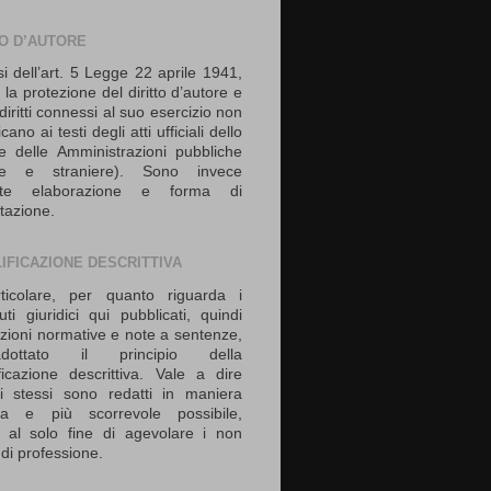
TO D’AUTORE
si dell’art. 5 Legge 22 aprile 1941,
 la protezione del diritto d’autore e
i diritti connessi al suo esercizio non
icano ai testi degli atti ufficiali dello
e delle Amministrazioni pubbliche
iane e straniere). Sono invece
vate elaborazione e forma di
tazione.
IFICAZIONE DESCRITTIVA
ticolare, per quanto riguarda i
uti giuridici qui pubblicati, quindi
izioni normative e note a sentenze,
ottato il principio della
ficazione descrittiva. Vale a dire
i stessi sono redatti in maniera
nta e più scorrevole possibile,
 al solo fine di agevolare i non
i di professione.