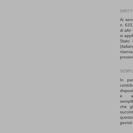
DIRIT
Ai sen
n. 633,
di altr
si appl
Stato 
(ital
riser
presen
SEMPL
In par
contrib
dispos
è ad
sempli
che gl
succi
questo
giurist