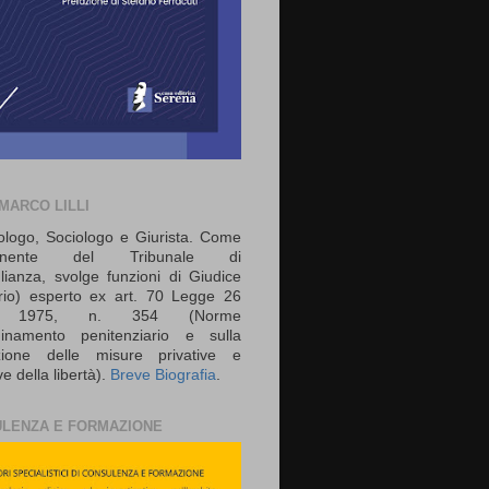
 MARCO LILLI
ologo, Sociologo e Giurista. Come
onente del Tribunale di
lianza, svolge funzioni di Giudice
rio) esperto ex art. 70 Legge 26
io 1975, n. 354 (Norme
rdinamento penitenziario e sulla
zione delle misure privative e
ive della libertà).
Breve Biografia
.
LENZA E FORMAZIONE