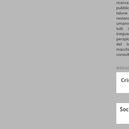
ricerc
pubbli
talune 
resta
umano 
tutti
inegua
perspi
del l
macch
consul
MAGAZ